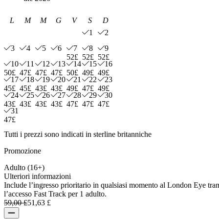
L
M
M
G
V
S
D
1
2
3
4
5
6
7
8
9
52£
52£
52£
10
11
12
13
14
15
16
50£
47£
47£
47£
50£
49£
49£
17
18
19
20
21
22
23
45£
45£
43£
43£
49£
47£
49£
24
25
26
27
28
29
30
43£
43£
43£
43£
47£
47£
47£
31
47£
Tutti i prezzi sono indicati in sterline britanniche
Promozione
Adulto (16+)
Ulteriori informazioni
Include l’ingresso prioritario in qualsiasi momento al London Eye tra
l’accesso Fast Track per 1 adulto.
59,00 £
51,63 £