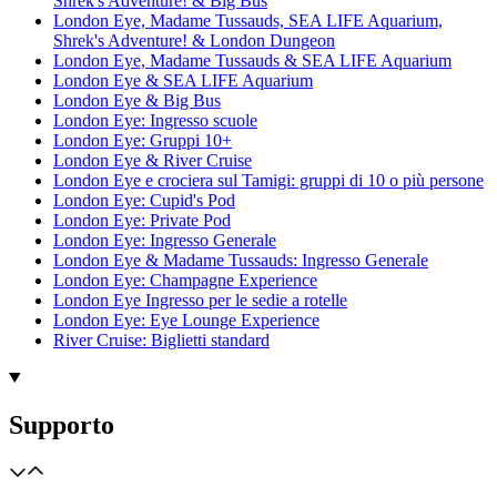
Shrek's Adventure! & Big Bus
London Eye, Madame Tussauds, SEA LIFE Aquarium,
Shrek's Adventure! & London Dungeon
London Eye, Madame Tussauds & SEA LIFE Aquarium
London Eye & SEA LIFE Aquarium
London Eye & Big Bus
London Eye: Ingresso scuole
London Eye: Gruppi 10+
London Eye & River Cruise
London Eye e crociera sul Tamigi: gruppi di 10 o più persone
London Eye: Cupid's Pod
London Eye: Private Pod
London Eye: Ingresso Generale
London Eye & Madame Tussauds: Ingresso Generale
London Eye: Champagne Experience
London Eye Ingresso per le sedie a rotelle
London Eye: Eye Lounge Experience
River Cruise: Biglietti standard
Supporto