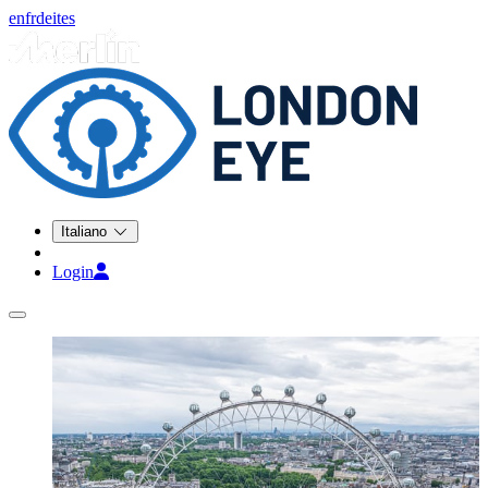
en
fr
de
it
es
Italiano
Login