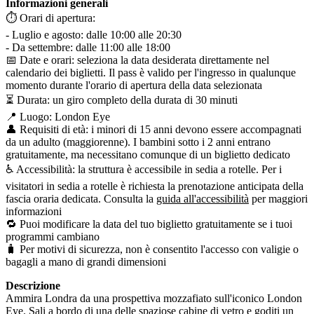
Informazioni generali
⏱️ Orari di apertura:
- Luglio e agosto: dalle 10:00 alle 20:30
- Da settembre: dalle 11:00 alle 18:00
📅 Date e orari: seleziona la data desiderata direttamente nel
calendario dei biglietti. Il pass è valido per l'ingresso in qualunque
momento durante l'orario di apertura della data selezionata
⏳ Durata: un giro completo della durata di 30 minuti
📍 Luogo: London Eye
👤 Requisiti di età: i minori di 15 anni devono essere accompagnati
da un adulto (maggiorenne). I bambini sotto i 2 anni entrano
gratuitamente, ma necessitano comunque di un biglietto dedicato
♿ Accessibilità: la struttura è accessibile in sedia a rotelle. Per i
visitatori in sedia a rotelle è richiesta la prenotazione anticipata della
fascia oraria dedicata. Consulta la
guida all'accessibilità
per maggiori
informazioni
🔁 Puoi modificare la data del tuo biglietto gratuitamente se i tuoi
programmi cambiano
🧳 Per motivi di sicurezza, non è consentito l'accesso con valigie o
bagagli a mano di grandi dimensioni
Descrizione
Ammira Londra da una prospettiva mozzafiato sull'iconico London
Eye. Sali a bordo di una delle spaziose cabine di vetro e goditi un