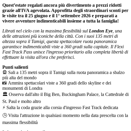
Quest’estate regalati ancora più divertimento a prezzi ridotti
grazie all'IVA agevolata. Approfitta degli straordinari sconti per
le visite tra il 25 giugno e il 1° settembre 2026 e preparati a
vivere avventure indimenticabili insieme a tutta la famiglia!
Librati nel cielo con la massima flessibilità sul
London Eye
, una
delle attrazioni più iconiche della città. Con i suoi 135 metri di
altezza sopra il Tamigi, questa spettacolare ruota panoramica
garantisce indimenticabili viste a 360 gradi sulla capitale. Il Flexi
Fast Track Pass unisce l'ingresso prioritario alla completa libertà di
effettuare la visita all'ora che preferisci.
Punti salienti
🎡 Sali a 135 metri sopra il Tamigi sulla ruota panoramica a sbalzo
più alta del mondo
📸 Ammira spettacolari viste a 360 gradi dello skyline e dei
monumenti di Londra
🏛️ Osserva dall'alto il Big Ben, Buckingham Palace, la Cattedrale di
St. Paul e molto altro
⚡ Salta la coda grazie alla corsia d'ingresso Fast Track dedicata
🕒 Visita l'attrazione in qualsiasi momento nella data prescelta con la
massima flessibilità